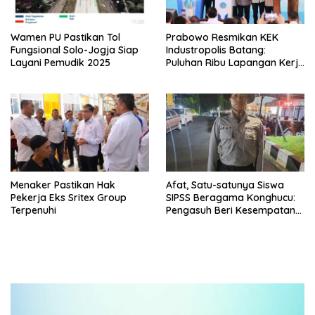
Wamen PU Pastikan Tol
Prabowo Resmikan KEK
Fungsional Solo-Jogja Siap
Industropolis Batang:
Layani Pemudik 2025
Puluhan Ribu Lapangan Kerja
akan Terwujud
Menaker Pastikan Hak
Afat, Satu-satunya Siswa
Pekerja Eks Sritex Group
SIPSS Beragama Konghucu:
Terpenuhi
Pengasuh Beri Kesempatan
Ibadah yang Luas