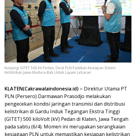
Kunjungi GITET 500 kV Pedan, Dirut PLN Pastikan Kesiapan Sistem
Kelistrikan Jawa-Madura-Bali Untuk Layani Lebaran
KLATEN(Cakrawalaindonesia.id) –
Direktur Utama PT
PLN (Persero) Darmawan Prasodjo melakukan
pengecekan kondisi jaringan transmisi dan distribusi
kelistrikan di Gardu Induk Tegangan Ekstra Tinggi
(GITET) 500 kiloVolt (kV) Pedan di Klaten, Jawa Tengah
pada sabtu (6/4). Momen ini merupakan serangkaian
kesiagaan PLN untuk memastikan kesiapan kelistrikan