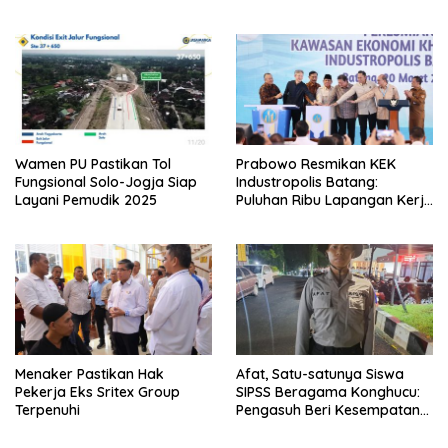
Sidang Skripsi dan Yudisium
Wamen PU Pastikan Tol
Prabowo Resmikan KEK
Fungsional Solo-Jogja Siap
Industropolis Batang:
Layani Pemudik 2025
Puluhan Ribu Lapangan Kerja
akan Terwujud
Menaker Pastikan Hak
Afat, Satu-satunya Siswa
Pekerja Eks Sritex Group
SIPSS Beragama Konghucu:
Terpenuhi
Pengasuh Beri Kesempatan
Ibadah yang Luas