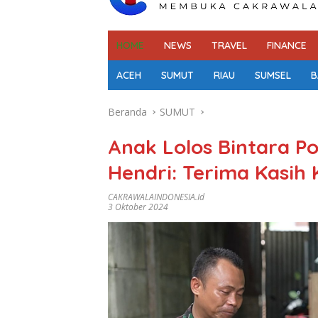
HOME
NEWS
TRAVEL
FINANCE
ACEH
SUMUT
RIAU
SUMSEL
B
Beranda
SUMUT
Anak Lolos Bintara Pol
Hendri: Terima Kasih 
CAKRAWALAINDONESIA.id
3 Oktober 2024