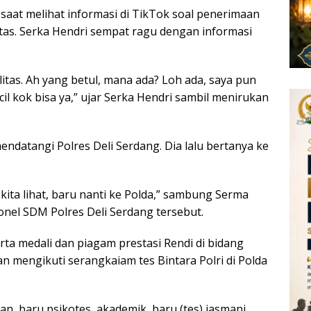
saat melihat informasi di TikTok soal penerimaan
itas. Serka Hendri sempat ragu dengan informasi
itas. Ah yang betul, mana ada? Loh ada, saya pun
il kok bisa ya,” ujar Serka Hendri sambil menirukan
ndatangi Polres Deli Serdang. Dia lalu bertanya ke
kita lihat, baru nanti ke Polda,” sambung Serma
nel SDM Polres Deli Serdang tersebut.
ta medali dan piagam prestasi Rendi di bidang
n mengikuti serangkaiam tes Bintara Polri di Polda
n, baru psikotes, akademik, baru (tes) jasmani,