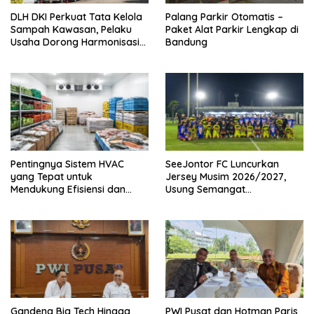
DLH DKI Perkuat Tata Kelola
Palang Parkir Otomatis –
Sampah Kawasan, Pelaku
Paket Alat Parkir Lengkap di
Usaha Dorong Harmonisasi
Bandung
Kebijakan dan Kepastian
Investasi
Pentingnya Sistem HVAC
SeeJontor FC Luncurkan
yang Tepat untuk
Jersey Musim 2026/2027,
Mendukung Efisiensi dan
Usung Semangat
Kualitas Udara di Industri
Persaudaraan dan Bangga
Produk UMKM Lokal
Gandeng Big Tech Hingga
PWI Pusat dan Hotman Paris