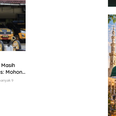
 Masih
es: Mohon
t
banyak 9