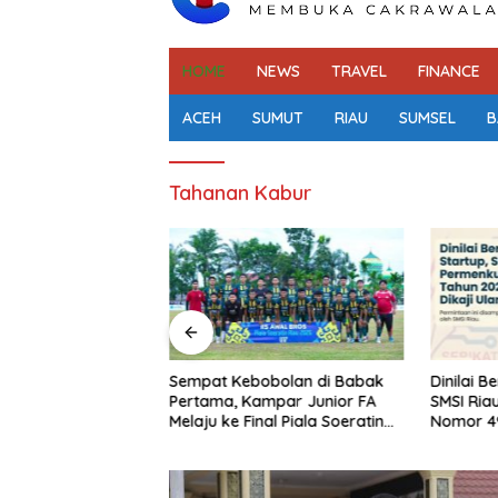
HOME
NEWS
TRAVEL
FINANCE
ACEH
SUMUT
RIAU
SUMSEL
B
Tahanan Kabur
50 Pekanbaru
Sempat Kebobolan di Babak
Dinilai B
i Literasi di
Pertama, Kampar Junior FA
SMSI Ria
stival Literasi
Melaju ke Final Piala Soeratin
Nomor 49
U-17 Zona Riau 2026
Ulang