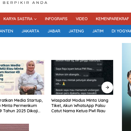
KARYA SASTRA
INFOGRAFIS
VIDEO
KEMENPAREKRAF
ANTEN
JAKARTA
JABAR
JATENG
JATIM
DI YOGYA
eratkan Media Startup,
Waspada! Modus Minta Uang
Sore 
u Minta Permenkum
Tiket, Akun WhatsApp Palsu
Hada
 Tahun 2025 Dikaji
Catut Nama Ketua PWI Riau
Final
Riau 