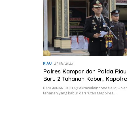
RIAU
21 Mei 2025
Polres Kampar dan Polda Riau
Buru 2 Tahanan Kabur, Kapolr
Doa dan Dukungan Masyaraka
BANGKINANGKOTA(Cakrawalaindonesia.id) – Se
tahanan yang kabur dari rutan Mapolres…