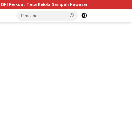
elola Sampah Kawasan, Pelaku Usaha Dorong Harmonisasi Kebij