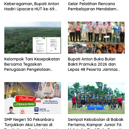
Keberagaman, Bupati Anton
Gelar Pelatihan Rencana
Hadiri Upacara HUT ke-69
Pembelajaran Mendalam
Provinsi Riau
dan Gemini AI
Kelompok Tani Kesepakatan
Bupati Anton Buka Bulan
Bersama Tegaskan
Bakti Pramuka 2026 dan
Penugasan Pengelolaan
Lepas 48 Peserta Jamnas
Lahan Eks Ationg Legal,
Kontingen Kwarcab Rohul ke
Bantah Narasi Penolakan ‎
Cibubur
SMP Negeri 50 Pekanbaru
Sempat Kebobolan di Babak
Tunjukkan Aksi Literasi di
Pertama, Kampar Junior FA