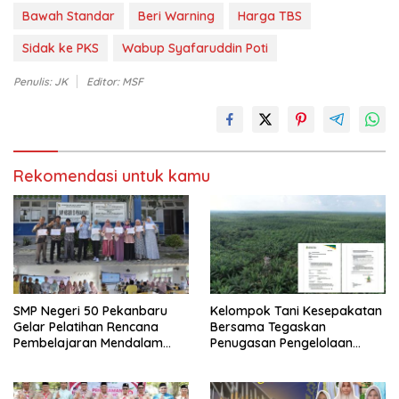
Bawah Standar
Beri Warning
Harga TBS
Sidak ke PKS
Wabup Syafaruddin Poti
Penulis: JK
Editor: MSF
Rekomendasi untuk kamu
SMP Negeri 50 Pekanbaru
Kelompok Tani Kesepakatan
Gelar Pelatihan Rencana
Bersama Tegaskan
Pembelajaran Mendalam
Penugasan Pengelolaan
dan Gemini AI
Lahan Eks Ationg Legal,
Bantah Narasi Penolakan ‎