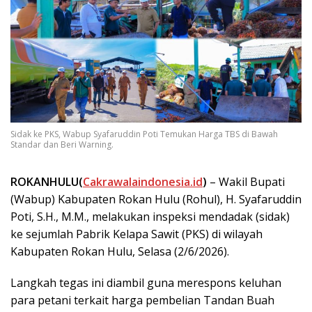
Sidak ke PKS, Wabup Syafaruddin Poti Temukan Harga TBS di Bawah
Standar dan Beri Warning.
ROKANHULU(
Cakrawalaindonesia.id
)
– Wakil Bupati
(Wabup) Kabupaten Rokan Hulu (Rohul), H. Syafaruddin
Poti, S.H., M.M., melakukan inspeksi mendadak (sidak)
ke sejumlah Pabrik Kelapa Sawit (PKS) di wilayah
Kabupaten Rokan Hulu, Selasa (2/6/2026).
Langkah tegas ini diambil guna merespons keluhan
para petani terkait harga pembelian Tandan Buah