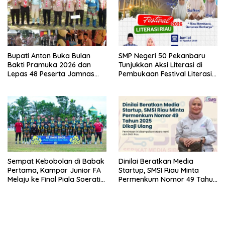
Bupati Anton Buka Bulan
SMP Negeri 50 Pekanbaru
Bakti Pramuka 2026 dan
Tunjukkan Aksi Literasi di
Lepas 48 Peserta Jamnas
Pembukaan Festival Literasi
Kontingen Kwarcab Rohul ke
Riau 2026
Cibubur
Sempat Kebobolan di Babak
Dinilai Beratkan Media
Pertama, Kampar Junior FA
Startup, SMSI Riau Minta
Melaju ke Final Piala Soeratin
Permenkum Nomor 49 Tahun
U-17 Zona Riau 2026
2025 Dikaji Ulang