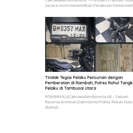
Cakrawalaindonesia.id – Presiden Prabowo Sub
secara resmi menerbitkan Peraturan Pemerint
Tindak Tegas Pelaku Pencurian dengan
Pemberatan di Rambah, Polres Rohul Tang
Pelaku di Tambusai Utara
ROKANHULU(Cakrawalaindonesia.id) – Satuan
Reserse Kriminal (Satreskrim) Polres Rokan Hulu
(Rohul)…