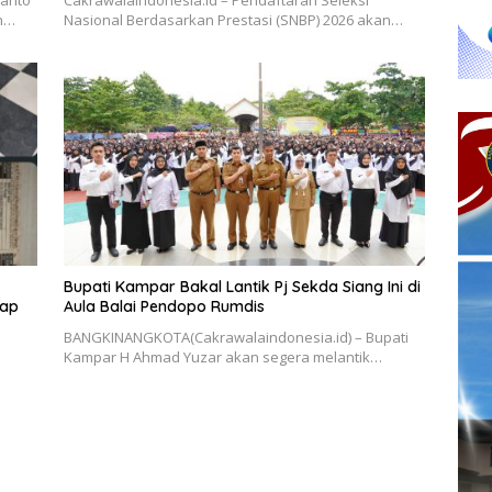
ianto
Cakrawalaindonesia.id – Pendaftaran Seleksi
ah…
Nasional Berdasarkan Prestasi (SNBP) 2026 akan…
Bupati Kampar Bakal Lantik Pj Sekda Siang Ini di
kap
Aula Balai Pendopo Rumdis
BANGKINANGKOTA(Cakrawalaindonesia.id) – Bupati
Kampar H Ahmad Yuzar akan segera melantik…