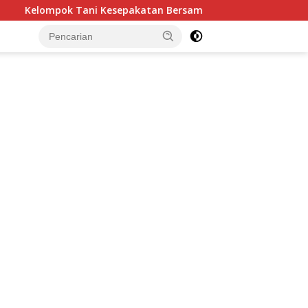
atan Bersama Tegaskan Penugasan Pengelolaan Lahan Eks Ation