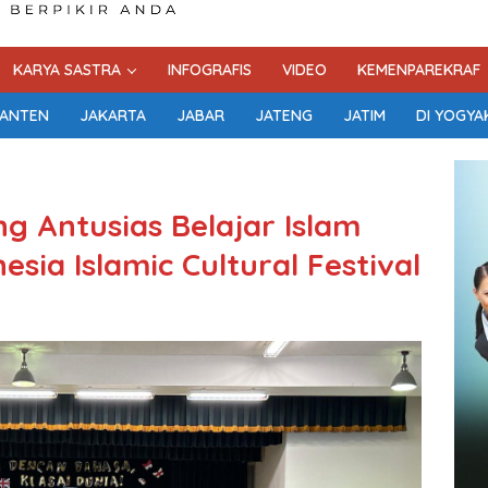
KARYA SASTRA
INFOGRAFIS
VIDEO
KEMENPAREKRAF
ANTEN
JAKARTA
JABAR
JATENG
JATIM
DI YOGYA
 Antusias Belajar Islam
sia Islamic Cultural Festival