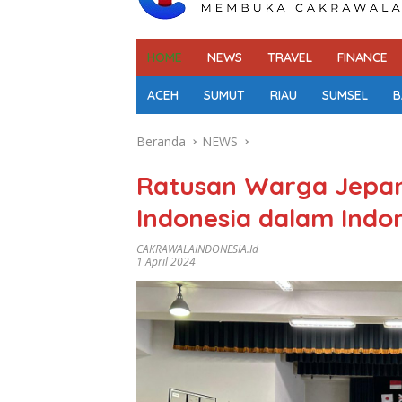
HOME
NEWS
TRAVEL
FINANCE
ACEH
SUMUT
RIAU
SUMSEL
B
Beranda
NEWS
Ratusan Warga Jepang
Indonesia dalam Indone
CAKRAWALAINDONESIA.id
1 April 2024