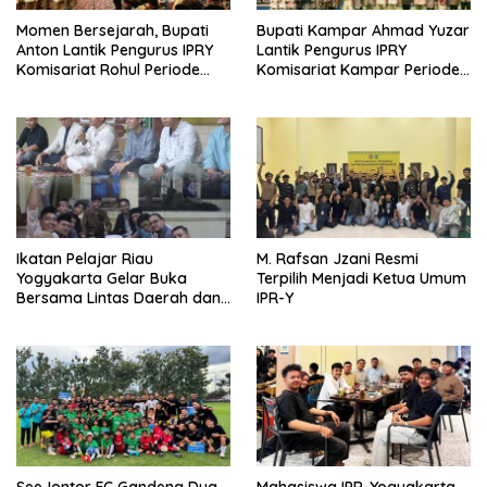
Momen Bersejarah, Bupati
Bupati Kampar Ahmad Yuzar
Anton Lantik Pengurus IPRY
Lantik Pengurus IPRY
Komisariat Rohul Periode
Komisariat Kampar Periode
2026-2027 di Yogyakarta
2025-2026 di Yogyakarta
Ikatan Pelajar Riau
M. Rafsan Jzani Resmi
Yogyakarta Gelar Buka
Terpilih Menjadi Ketua Umum
Bersama Lintas Daerah dan
IPR-Y
Negara
SeeJontor FC Gandeng Dua
Mahasiswa IPR-Yogyakarta