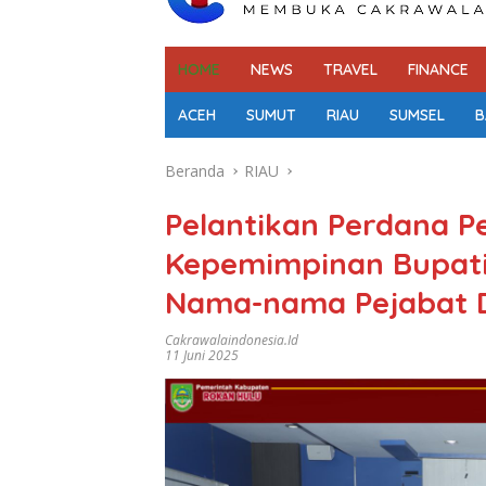
HOME
NEWS
TRAVEL
FINANCE
ACEH
SUMUT
RIAU
SUMSEL
B
Beranda
RIAU
Pelantikan Perdana Pej
Kepemimpinan Bupati 
Nama-nama Pejabat D
Cakrawalaindonesia.id
11 Juni 2025