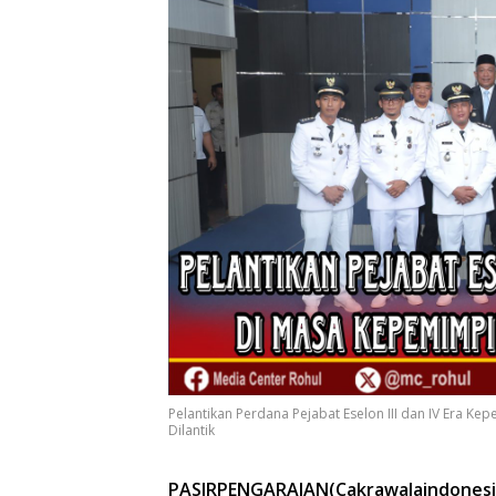
Pelantikan Perdana Pejabat Eselon III dan IV Era K
Dilantik
PASIRPENGARAIAN(Cakrawalaindonesia