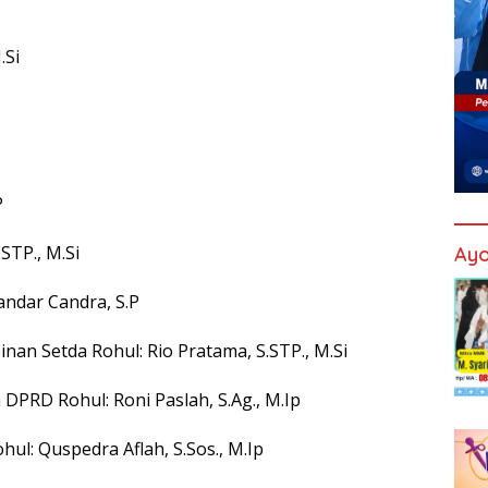
.Si
P
STP., M.Si
Ayo
ndar Candra, S.P
an Setda Rohul: Rio Pratama, S.STP., M.Si
PRD Rohul: Roni Paslah, S.Ag., M.Ip
l: Quspedra Aflah, S.Sos., M.Ip