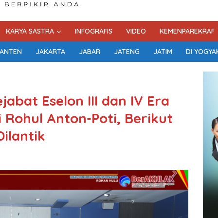
KARYA SASTRA
INFOGRAFIS
VIDEO
KEMENPAREKRAF
ANTEN
JAKARTA
JABAR
JATENG
JATIM
DI YOGYA
abat Eselon III dan IV Era
Rohul Anton-Poti, Berikut
ilantik