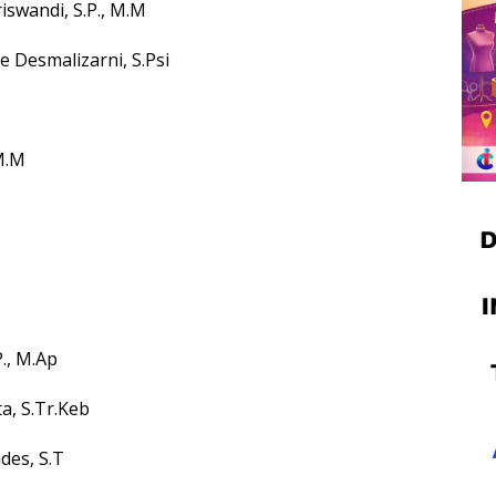
swandi, S.P., M.M
 Desmalizarni, S.Psi
M.M
., M.Ap
, S.Tr.Keb
des, S.T