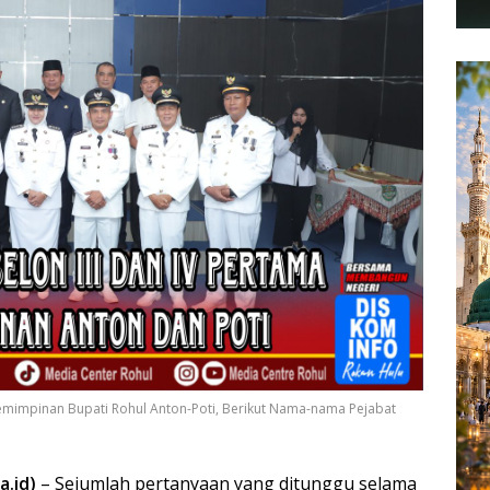
epemimpinan Bupati Rohul Anton-Poti, Berikut Nama-nama Pejabat
.id)
– Sejumlah pertanyaan yang ditunggu selama