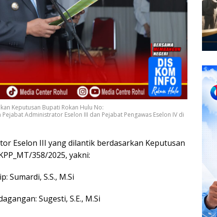
akan Keputusan Bupati Rokan Hulu No:
Pejabat Administrator Eselon III dan Pejabat Pengawas Eselon IV di
or Eselon III yang dilantik berdasarkan Keputusan
BKPP_MT/358/2025, yakni:
: Sumardi, S.S., M.Si
agangan: Sugesti, S.E., M.Si