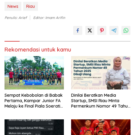
News
Riau
Penulis: Arief
Editor: Imam Arifin
Rekomendasi untuk kamu
Sempat Kebobolan di Babak
Dinilai Beratkan Media
Pertama, Kampar Junior FA
Startup, SMSI Riau Minta
Melaju ke Final Piala Soeratin
Permenkum Nomor 49 Tahun
U-17 Zona Riau 2026
2025 Dikaji Ulang