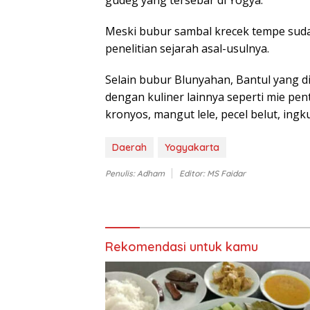
gudeg yang tersebar di Yogya.
Meski bubur sambal krecek tempe suda
penelitian sejarah asal-usulnya.
Selain bubur Blunyahan, Bantul yang d
dengan kuliner lainnya seperti mie pent
kronyos, mangut lele, pecel belut, ing
Daerah
Yogyakarta
Penulis: Adham
Editor: MS Faidar
Rekomendasi untuk kamu