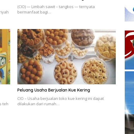
(CIO) — Limbah sawit – tangkos — ternyata
riyah
bermanfaat bagi…
Peluang Usaha Berjualan Kue Kering
CIO – Usaha berjualan toko kue kering ini dapat
s teh
dilakukan dari rumah…