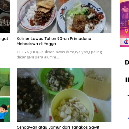
ngat
Kuliner Lawas Tahun 90-an Primadona
Mahasiswa di Yogya
YOGYA (CIO)—Kuliner lawas di Yogya yang paling
dikangeni para alumni…
Cendawan atau Jamur dari Tangkos Sawit