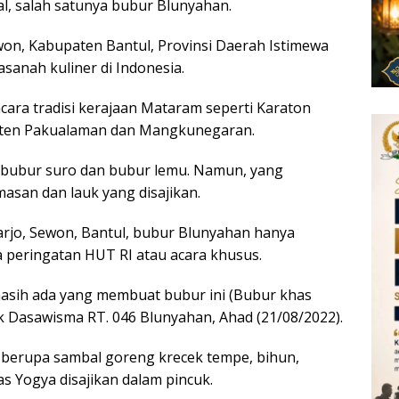
l, salah satunya bubur Blunyahan.
n, Kabupaten Bantul, Provinsi Daerah Istimewa
anah kuliner di Indonesia.
ara tradisi kerajaan Mataram seperti Karaton
paten Pakualaman dan Mangkunegaran.
 bubur suro dan bubur lemu. Namun, yang
asan dan lauk yang disajikan.
jo, Sewon, Bantul, bubur Blunyahan hanya
 peringatan HUT RI atau acara khusus.
masih ada yang membuat bubur ini (Bubur khas
ok Dasawisma RT. 046 Blunyahan, Ahad (21/08/2022).
 berupa sambal goreng krecek tempe, bihun,
 Yogya disajikan dalam pincuk.