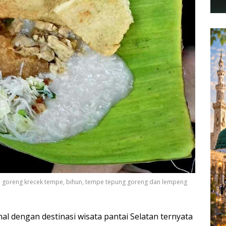
l goreng krecek tempe, bihun, tempe tepung goreng dan lempeng
al dengan destinasi wisata pantai Selatan ternyata