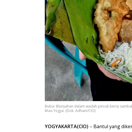
Bubur Blunyahan dalam wadah pincuk berisi samba
khas Yogya. (Dok. Adham/CIO)
YOGYAKARTA(CIO)
– Bantul yang diken