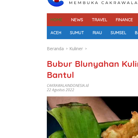
HOME
NEWS
TRAVEL
FINANCE
ACEH
SUMUT
RIAU
SUMSEL
B
Beranda
Kuliner
Bubur Blunyahan Kuli
Bantul
CAKRAWALAINDONESIA.id
22 Agustus 2022