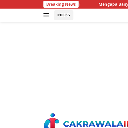
Langsung
nvestasi?
Mengapa Banyak Bisnis Berhenti Bertumbuh
Breaking News
ke
konten
INDEKS