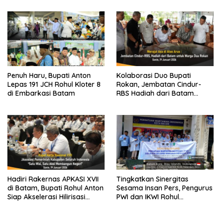
Penuh Haru, Bupati Anton
Kolaborasi Duo Bupati
Lepas 191 JCH Rohul Kloter 8
Rokan, Jembatan Cindur-
di Embarkasi Batam
RBS Hadiah dari Batam
untuk Warga Rohul-Rohil
Hadiri Rakernas APKASI XVII
Tingkatkan Sinergitas
di Batam, Bupati Rohul Anton
Sesama Insan Pers, Pengurus
Siap Akselerasi Hilirisasi
PWI dan IKWI Rohul
Pertanian dan Infrastruktur
Benchmarking ke PWI Kota
Batam