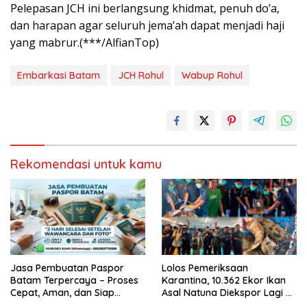
Pelepasan JCH ini berlangsung khidmat, penuh do’a,
dan harapan agar seluruh jema’ah dapat menjadi haji
yang mabrur.(***/AlfianTop)
Embarkasi Batam
JCH Rohul
Wabup Rohul
Rekomendasi untuk kamu
Jasa Pembuatan Paspor
Lolos Pemeriksaan
Batam Terpercaya – Proses
Karantina, 10.362 Ekor Ikan
Cepat, Aman, dan Siap
Asal Natuna Diekspor Lagi ke
dalam 3 Hari!
Hongkong