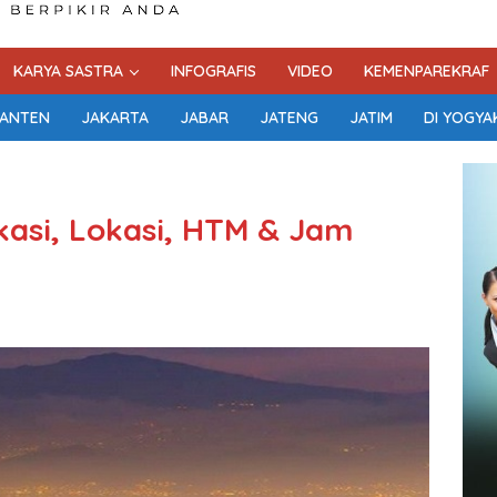
KARYA SASTRA
INFOGRAFIS
VIDEO
KEMENPAREKRAF
ANTEN
JAKARTA
JABAR
JATENG
JATIM
DI YOGYA
asi, Lokasi, HTM & Jam