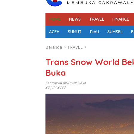
HOME
NEWS
TRAVEL
FINANCE
ACEH
SUMUT
RIAU
SUMSEL
B
Beranda
TRAVEL
Trans Snow World Bek
Buka
CAKRAWALAINDONESIA.id
20 Juni 2023