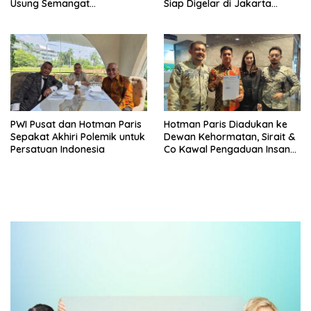
Usung Semangat
Siap Digelar di Jakarta
Persaudaraan dan Bangga
Desember Mendatang
Produk UMKM Lokal
PWI Pusat dan Hotman Paris
Hotman Paris Diadukan ke
Sepakat Akhiri Polemik untuk
Dewan Kehormatan, Sirait &
Persatuan Indonesia
Co Kawal Pengaduan Insan
Pers