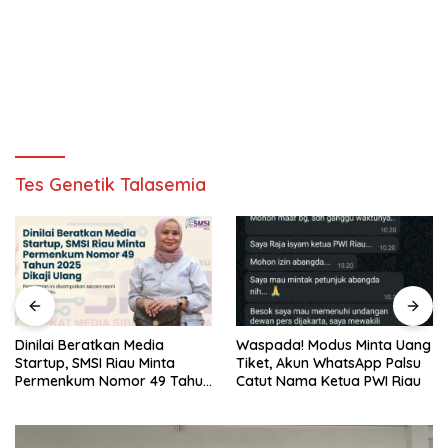
Tes Genetik Talasemia
Waspada! Modus Minta Uang
Sore Ini, Kampar Junior 
Tiket, Akun WhatsApp Palsu
Hadapi Bima Nusa di
Tahun
Catut Nama Ketua PWI Riau
Perempat Final Piala Soe
U-17 Zona Riau 2026