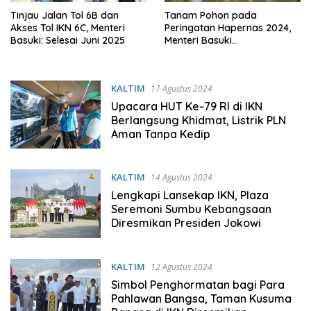
Tinjau Jalan Tol 6B dan
Tanam Pohon pada
Akses Tol IKN 6C, Menteri
Peringatan Hapernas 2024,
Basuki: Selesai Juni 2025
Menteri Basuki
Kolaborasikan Hari
Perumahan dengan Hari
Habitat
KALTIM
17 Agustus 2024
Upacara HUT Ke-79 RI di IKN
Berlangsung Khidmat, Listrik PLN
Aman Tanpa Kedip
KALTIM
14 Agustus 2024
Lengkapi Lansekap IKN, Plaza
Seremoni Sumbu Kebangsaan
Diresmikan Presiden Jokowi
KALTIM
12 Agustus 2024
Simbol Penghormatan bagi Para
Pahlawan Bangsa, Taman Kusuma