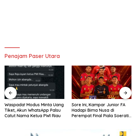
Penajam Paser Utara
Sore Ini, Kampar Junior FA
BKPM Tetapkan Rokan Hulu
Hadapi Bima Nusa di
Peringkat 9 Nasional, Bukti
Perempat Final Piala Soeratin
Komitmen Pelayanan
U-17 Zona Riau 2026
Investasi Prima