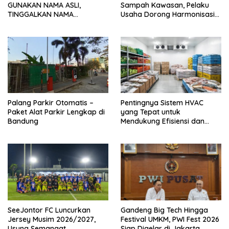
GUNAKAN NAMA ASLI,
Sampah Kawasan, Pelaku
TINGGALKAN NAMA
Usaha Dorong Harmonisasi
PANGGUNG OOH DAN FOKUS
Kebijakan dan Kepastian
JADI KONTEN KREATOR DI
Investasi
JAKARTA
Palang Parkir Otomatis –
Pentingnya Sistem HVAC
Paket Alat Parkir Lengkap di
yang Tepat untuk
Bandung
Mendukung Efisiensi dan
Kualitas Udara di Industri
SeeJontor FC Luncurkan
Gandeng Big Tech Hingga
Jersey Musim 2026/2027,
Festival UMKM, PWI Fest 2026
Usung Semangat
Siap Digelar di Jakarta