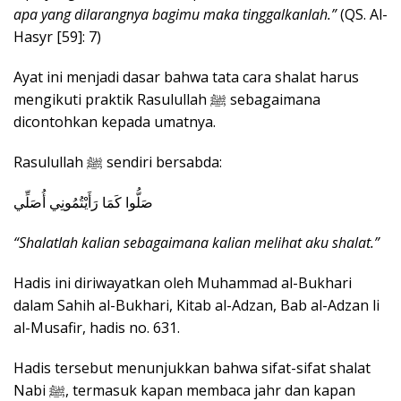
apa yang dilarangnya bagimu maka tinggalkanlah.”
(QS. Al-
Hasyr [59]: 7)
Ayat ini menjadi dasar bahwa tata cara shalat harus
mengikuti praktik Rasulullah ﷺ sebagaimana
dicontohkan kepada umatnya.
Rasulullah ﷺ sendiri bersabda:
صَلُّوا كَمَا رَأَيْتُمُونِي أُصَلِّي
“Shalatlah kalian sebagaimana kalian melihat aku shalat.”
Hadis ini diriwayatkan oleh Muhammad al-Bukhari
dalam Sahih al-Bukhari, Kitab al-Adzan, Bab al-Adzan li
al-Musafir, hadis no. 631.
Hadis tersebut menunjukkan bahwa sifat-sifat shalat
Nabi ﷺ, termasuk kapan membaca jahr dan kapan