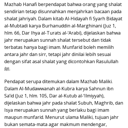
Mazhab Hanafi berpendapat bahwa orang yang shalat
sendirian tetap disunnahkan menjahrkan bacaan pada
shalat jahriyah. Dalam kitab Al-Hidayah fi Syarh Bidayat
al-Mubtadi karya Burhanuddin al-Marghinani (Juz 1,
hlm. 66, Dar Ihya al-Turats al-‘Arabi), dijelaskan bahwa
jahr merupakan sunnah shalat tersebut dan tidak
terbatas hanya bagi imam. Munfarid boleh memilih
antara jahr dan sirr, tetapi jahr dinilai lebih sesuai
dengan sifat asal shalat yang dicontohkan Rasulullah
ﷺ.
Pendapat serupa ditemukan dalam Mazhab Maliki.
Dalam Al-Mudawwanah al-Kubra karya Sahnun ibn
Sa’id (Juz 1, hlm. 105, Dar al-Kutub al-‘Ilmiyyah),
dijelaskan bahwa jahr pada shalat Subuh, Maghrib, dan
Isya merupakan sunnah yang berlaku bagi imam
maupun munfarid. Menurut ulama Maliki, tujuan jahr
bukan semata-mata agar makmum mendengar,