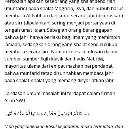
Persoalan apakah seseorang yang shalat sendirian
(munfarid) pada shalat Maghrib, Isya, dan Subuh harus
membaca Al-Fatihah dan surat secara jahr (dikeraskan)
atau sirr (dipelankan) sering menjadi pertanyaan di
tengah umat Islam. Sebagian orang beranggapan
bahwa jahr hanya berlaku bagi imam yang memimpin
jamaah, sedangkan orang yang shalat sendiri cukup
membaca secara sirr. Namun ketika ditelusuri dalam
sumber-sumber fiqih klasik dan hadis Nabi ﷺ,
mayoritas ulama dari empat mazhab berpendapat
bahwa munfarid tetap disunnahkan membaca jahr
pada shalat-shalat yang memang disyariatkan jahr.
Landasan umum masalah ini terdapat dalam firman
Allah SWT:
وَمَا آتَاكُمُ الرَّسُولُ فَخُذُوهُ وَمَا نَهَاكُمْ عَنْهُ فَانْتَهُوا
“Apa yang diberikan Rasul kepadamu maka terimalah, dan