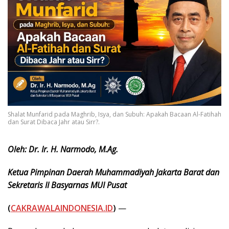
Shalat Munfarid pada Maghrib, Isya, dan Subuh: Apakah Bacaan Al-Fatihah
dan Surat Dibaca Jahr atau Sirr?.
Oleh: Dr. Ir. H. Narmodo, M.Ag.
Ketua Pimpinan Daerah Muhammadiyah Jakarta Barat dan
Sekretaris II Basyarnas MUI Pusat
(
CAKRAWALAINDONESIA.ID
)
—