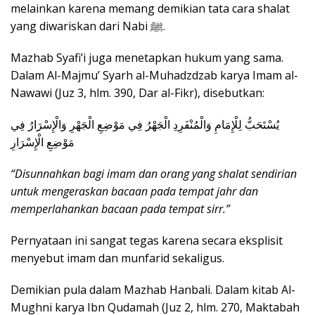
melainkan karena memang demikian tata cara shalat
yang diwariskan dari Nabi ﷺ.
Mazhab Syafi’i juga menetapkan hukum yang sama.
Dalam Al-Majmu’ Syarh al-Muhadzdzab karya Imam al-
Nawawi (Juz 3, hlm. 390, Dar al-Fikr), disebutkan:
يُسْتَحَبُّ لِلْإِمَامِ وَالْمُنْفَرِدِ الْجَهْرُ فِي مَوْضِعِ الْجَهْرِ وَالْإِسْرَارُ فِي
مَوْضِعِ الْإِسْرَارِ
“Disunnahkan bagi imam dan orang yang shalat sendirian
untuk mengeraskan bacaan pada tempat jahr dan
memperlahankan bacaan pada tempat sirr.”
Pernyataan ini sangat tegas karena secara eksplisit
menyebut imam dan munfarid sekaligus.
Demikian pula dalam Mazhab Hanbali. Dalam kitab Al-
Mughni karya Ibn Qudamah (Juz 2, hlm. 270, Maktabah