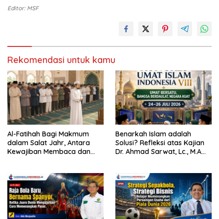
Editor: MSF
Rekomendasi untuk kamu
Al-Fatihah Bagi Makmum
Benarkah Islam adalah
dalam Salat Jahr, Antara
Solusi? Refleksi atas Kajian
Kewajiban Membaca dan
Dr. Ahmad Sarwat, Lc., M.A
Perintah Mendengarkan
dan Kongres Umat Islam
Imam
Indonesia VIII