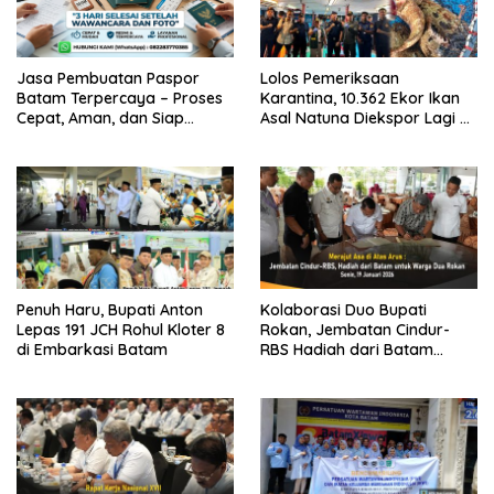
Jasa Pembuatan Paspor
Lolos Pemeriksaan
Batam Terpercaya – Proses
Karantina, 10.362 Ekor Ikan
Cepat, Aman, dan Siap
Asal Natuna Diekspor Lagi ke
dalam 3 Hari!
Hongkong
Penuh Haru, Bupati Anton
Kolaborasi Duo Bupati
Lepas 191 JCH Rohul Kloter 8
Rokan, Jembatan Cindur-
di Embarkasi Batam
RBS Hadiah dari Batam
untuk Warga Rohul-Rohil