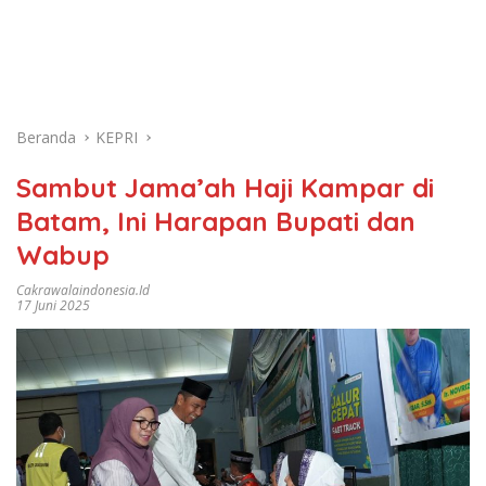
Beranda
KEPRI
Sambut Jama’ah Haji Kampar di
Batam, Ini Harapan Bupati dan
Wabup
Cakrawalaindonesia.id
17 Juni 2025