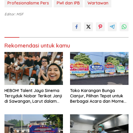
Profesionalisme Pers
PWI dan IPB
Wartawan
Editor: MSF
Rekomendasi untuk kamu
HEBOH! Talent Jaya Sinema
Toko Karangan Bunga
Tercyduk Nobar Terikat Janji
Cianjur, Pilihan Tepat untuk
di Sawangan, Larut dalam
Berbagai Acara dan Momen
Emosi Jalan Cerita
Spesial