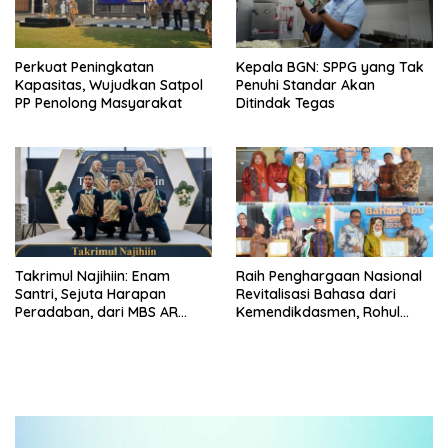
Perkuat Peningkatan
Kepala BGN: SPPG yang Tak
Kapasitas, Wujudkan Satpol
Penuhi Standar Akan
PP Penolong Masyarakat
Ditindak Tegas
Takrimul Najihiin: Enam
Raih Penghargaan Nasional
Santri, Sejuta Harapan
Revitalisasi Bahasa dari
Peradaban, dari MBS AR
Kemendikdasmen, Rohul
Fachruddin Bekasi untuk
Satu-satunya di Riau
Indonesia dan Dunia