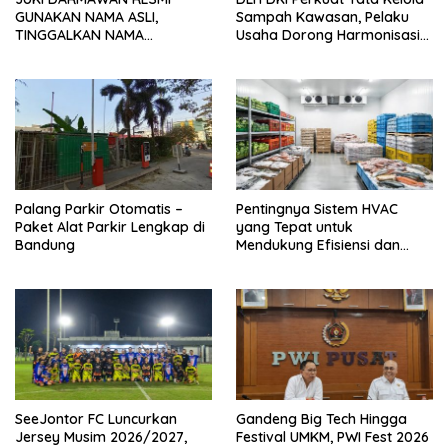
GUNAKAN NAMA ASLI,
Sampah Kawasan, Pelaku
TINGGALKAN NAMA
Usaha Dorong Harmonisasi
PANGGUNG OOH DAN FOKUS
Kebijakan dan Kepastian
JADI KONTEN KREATOR DI
Investasi
JAKARTA
Palang Parkir Otomatis –
Pentingnya Sistem HVAC
Paket Alat Parkir Lengkap di
yang Tepat untuk
Bandung
Mendukung Efisiensi dan
Kualitas Udara di Industri
SeeJontor FC Luncurkan
Gandeng Big Tech Hingga
Jersey Musim 2026/2027,
Festival UMKM, PWI Fest 2026