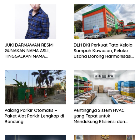
JUKI DARMAWAN RESMI
DLH DKI Perkuat Tata Kelola
GUNAKAN NAMA ASLI,
Sampah Kawasan, Pelaku
TINGGALKAN NAMA
Usaha Dorong Harmonisasi
PANGGUNG OOH DAN FOKUS
Kebijakan dan Kepastian
JADI KONTEN KREATOR DI
Investasi
JAKARTA
Palang Parkir Otomatis –
Pentingnya Sistem HVAC
Paket Alat Parkir Lengkap di
yang Tepat untuk
Bandung
Mendukung Efisiensi dan
Kualitas Udara di Industri