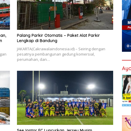
an,
Palang Parkir Otomatis – Paket Alat Parkir
n
Lengkap di Bandung
JAKARTA(Cakrawalaindonesia.id) – Seiring dengan
ngan
pesatnya pembangunan gedung komersial,
perumahan, dan…
Ayo
SeeJontor FC Luncurkan Jersey Musim