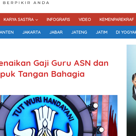
KARYA SASTRA
INFOGRAFIS
VIDEO
KEMENPAREKRAF
ANTEN
JAKARTA
JABAR
JATENG
JATIM
DI YOGYA
aikan Gaji Guru ASN dan
epuk Tangan Bahagia