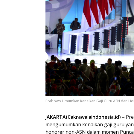
Prabowo Umumkan Kenaikan Gaji Guru ASN dan Hon
JAKARTA(Cakrawalaindonesia.id) –
Pre
mengumumkan kenaikan gaji guru yang 
honorer non-ASN dalam momen Puncak H