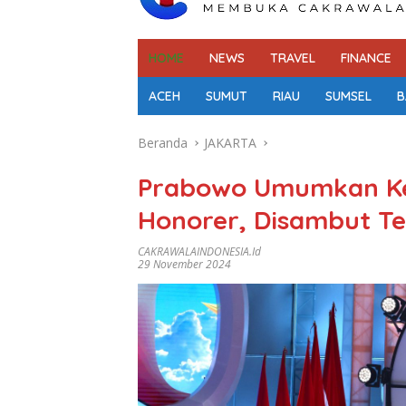
HOME
NEWS
TRAVEL
FINANCE
ACEH
SUMUT
RIAU
SUMSEL
B
Beranda
JAKARTA
Prabowo Umumkan Ken
Honorer, Disambut T
CAKRAWALAINDONESIA.id
29 November 2024