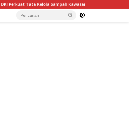
h Kawasan, Pelaku Usaha Dorong Harmonisasi Kebijakan dan Ke