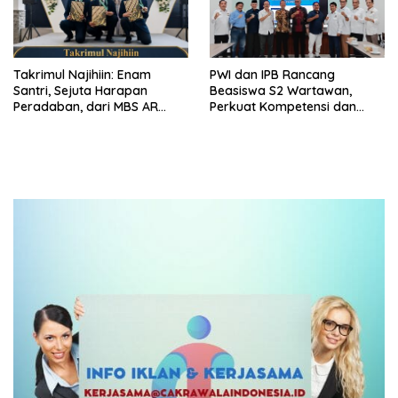
Takrimul Najihiin: Enam
PWI dan IPB Rancang
Santri, Sejuta Harapan
Beasiswa S2 Wartawan,
Peradaban, dari MBS AR
Perkuat Kompetensi dan
Fachruddin Bekasi untuk
Profesionalisme Pers
Indonesia dan Dunia