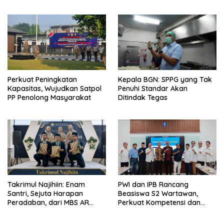
Emosi Jalan Cerita
Spesial
Perkuat Peningkatan
Kepala BGN: SPPG yang Tak
Kapasitas, Wujudkan Satpol
Penuhi Standar Akan
PP Penolong Masyarakat
Ditindak Tegas
Takrimul Najihiin: Enam
PWI dan IPB Rancang
Santri, Sejuta Harapan
Beasiswa S2 Wartawan,
Peradaban, dari MBS AR
Perkuat Kompetensi dan
Fachruddin Bekasi untuk
Profesionalisme Pers
Indonesia dan Dunia