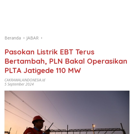
Beranda
JABAR
Pasokan Listrik EBT Terus
Bertambah, PLN Bakal Operasikan
PLTA Jatigede 110 MW
CAKRAWALAINDONESIA.id
5 September 2024