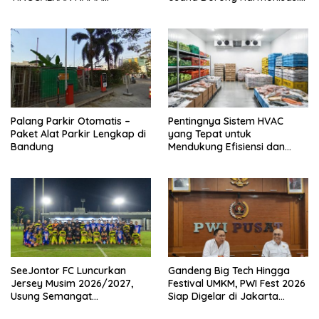
PANGGUNG OOH DAN FOKUS
Kebijakan dan Kepastian
JADI KONTEN KREATOR DI
Investasi
JAKARTA
Palang Parkir Otomatis –
Pentingnya Sistem HVAC
Paket Alat Parkir Lengkap di
yang Tepat untuk
Bandung
Mendukung Efisiensi dan
Kualitas Udara di Industri
SeeJontor FC Luncurkan
Gandeng Big Tech Hingga
Jersey Musim 2026/2027,
Festival UMKM, PWI Fest 2026
Usung Semangat
Siap Digelar di Jakarta
Persaudaraan dan Bangga
Desember Mendatang