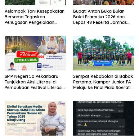
Kelompok Tani Kesepakatan
Bupati Anton Buka Bulan
Bersama Tegaskan
Bakti Pramuka 2026 dan
Penugasan Pengelolaan
Lepas 48 Peserta Jamnas
Lahan Eks Ationg Legal,
Kontingen Kwarcab Rohul ke
Bantah Narasi Penolakan ‎
Cibubur
SMP Negeri 50 Pekanbaru
Sempat Kebobolan di Babak
Tunjukkan Aksi Literasi di
Pertama, Kampar Junior FA
Pembukaan Festival Literasi
Melaju ke Final Piala Soeratin
Riau 2026
U-17 Zona Riau 2026