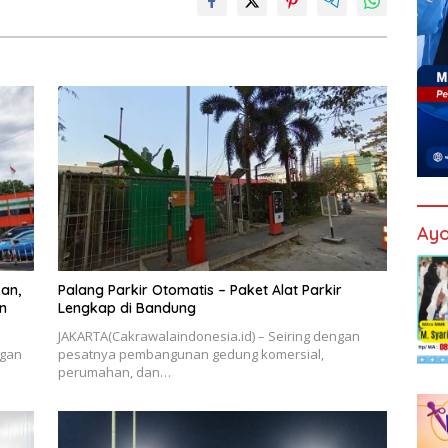
Ayo
an,
Palang Parkir Otomatis – Paket Alat Parkir
n
Lengkap di Bandung
JAKARTA(Cakrawalaindonesia.id) – Seiring dengan
ngan
pesatnya pembangunan gedung komersial,
perumahan, dan…