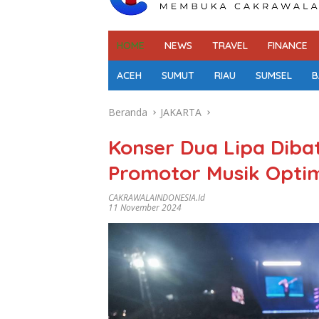
HOME
NEWS
TRAVEL
FINANCE
ACEH
SUMUT
RIAU
SUMSEL
B
Beranda
JAKARTA
Konser Dua Lipa Dib
Promotor Musik Opti
CAKRAWALAINDONESIA.id
11 November 2024