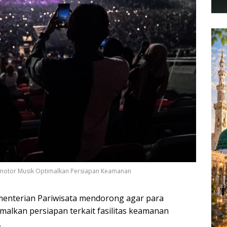
omotor Musik Optimalkan Persiapan Keamanan
enterian Pariwisata mendorong agar para
alkan persiapan terkait fasilitas keamanan
.