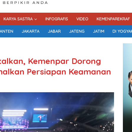
KARYA SASTRA
INFOGRAFIS
VIDEO
KEMENPAREKRAF
ANTEN
JAKARTA
JABAR
JATENG
JATIM
DI YOGYA
atalkan, Kemenpar Dorong
malkan Persiapan Keamanan