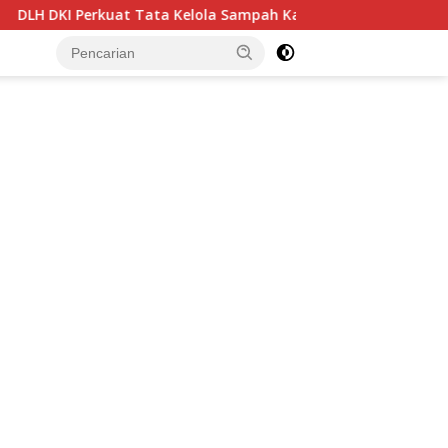
la Sampah Kawasan, Pelaku Usaha Dorong Harmonisasi Kebijaka