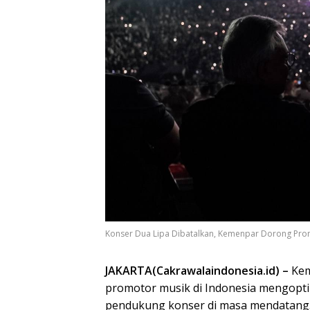
Konser Dua Lipa Dibatalkan, Kemenpar Dorong Pr
JAKARTA(Cakrawalaindonesia.id) –
Kem
promotor musik di Indonesia mengoptim
pendukung konser di masa mendatang