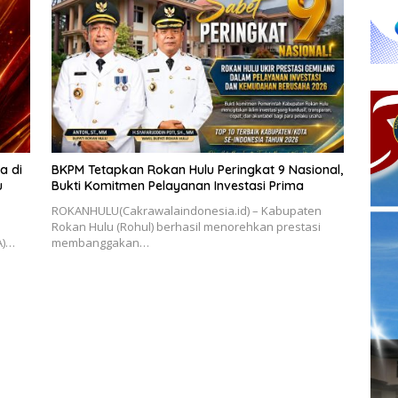
a di
BKPM Tetapkan Rokan Hulu Peringkat 9 Nasional,
u
Bukti Komitmen Pelayanan Investasi Prima
ROKANHULU(Cakrawalaindonesia.id) – Kabupaten
Rokan Hulu (Rohul) berhasil menorehkan prestasi
A)…
membanggakan…