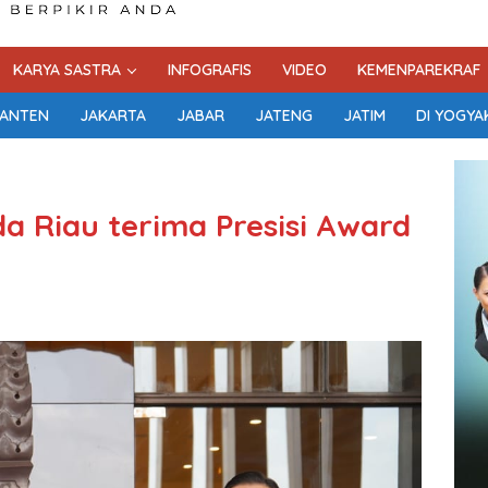
KARYA SASTRA
INFOGRAFIS
VIDEO
KEMENPAREKRAF
ANTEN
JAKARTA
JABAR
JATENG
JATIM
DI YOGYA
da Riau terima Presisi Award