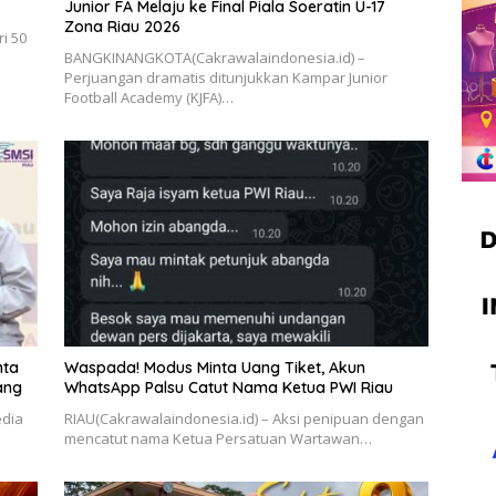
Junior FA Melaju ke Final Piala Soeratin U-17
Zona Riau 2026
i 50
BANGKINANGKOTA(Cakrawalaindonesia.id) –
Perjuangan dramatis ditunjukkan Kampar Junior
Football Academy (KJFA)…
nta
Waspada! Modus Minta Uang Tiket, Akun
ang
WhatsApp Palsu Catut Nama Ketua PWI Riau
edia
RIAU(Cakrawalaindonesia.id) – Aksi penipuan dengan
mencatut nama Ketua Persatuan Wartawan…