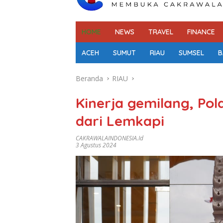
HOME
NEWS
TRAVEL
FINANCE
ACEH
SUMUT
RIAU
SUMSEL
B
Beranda
RIAU
Kinerja gemilang, Pol
dari Lemkapi
CAKRAWALAINDONESIA.id
3 Agustus 2024