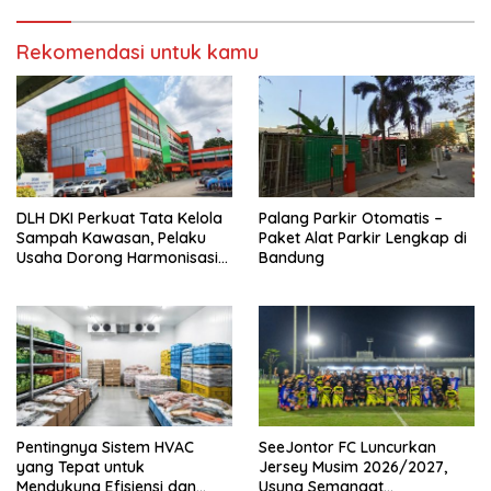
Rekomendasi untuk kamu
DLH DKI Perkuat Tata Kelola
Palang Parkir Otomatis –
Sampah Kawasan, Pelaku
Paket Alat Parkir Lengkap di
Usaha Dorong Harmonisasi
Bandung
Kebijakan dan Kepastian
Investasi
Pentingnya Sistem HVAC
SeeJontor FC Luncurkan
yang Tepat untuk
Jersey Musim 2026/2027,
Mendukung Efisiensi dan
Usung Semangat