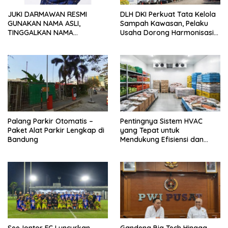
JUKI DARMAWAN RESMI
DLH DKI Perkuat Tata Kelola
GUNAKAN NAMA ASLI,
Sampah Kawasan, Pelaku
TINGGALKAN NAMA
Usaha Dorong Harmonisasi
PANGGUNG OOH DAN FOKUS
Kebijakan dan Kepastian
JADI KONTEN KREATOR DI
Investasi
JAKARTA
Palang Parkir Otomatis –
Pentingnya Sistem HVAC
Paket Alat Parkir Lengkap di
yang Tepat untuk
Bandung
Mendukung Efisiensi dan
Kualitas Udara di Industri
SeeJontor FC Luncurkan
Gandeng Big Tech Hingga