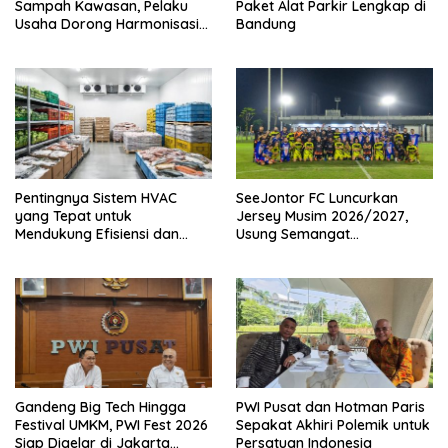
Sampah Kawasan, Pelaku
Paket Alat Parkir Lengkap di
Usaha Dorong Harmonisasi
Bandung
Kebijakan dan Kepastian
Investasi
Pentingnya Sistem HVAC
SeeJontor FC Luncurkan
yang Tepat untuk
Jersey Musim 2026/2027,
Mendukung Efisiensi dan
Usung Semangat
Kualitas Udara di Industri
Persaudaraan dan Bangga
Produk UMKM Lokal
Gandeng Big Tech Hingga
PWI Pusat dan Hotman Paris
Festival UMKM, PWI Fest 2026
Sepakat Akhiri Polemik untuk
Siap Digelar di Jakarta
Persatuan Indonesia