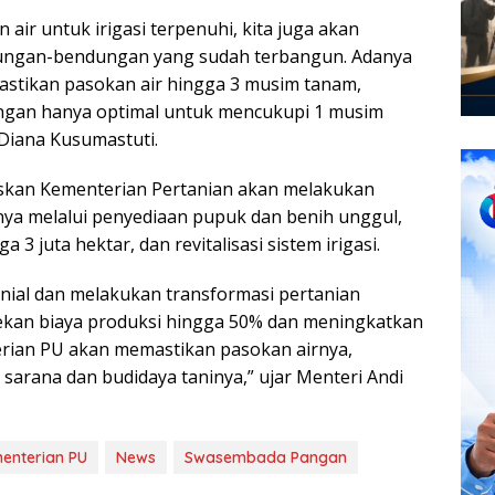
ir untuk irigasi terpenuhi, kita juga akan
ngan-bendungan yang sudah terbangun. Adanya
stikan pasokan air hingga 3 musim tanam,
ungan hanya optimal untuk mencukupi 1 musim
Diana Kusumastuti.
askan Kementerian Pertanian akan melakukan
nya melalui penyediaan pupuk dan benih unggul,
3 juta hektar, dan revitalisasi sistem irigasi.
enial dan melakukan transformasi pertanian
ekan biaya produksi hingga 50% dan meningkatkan
erian PU akan memastikan pasokan airnya,
arana dan budidaya taninya,” ujar Menteri Andi
enterian PU
News
Swasembada Pangan