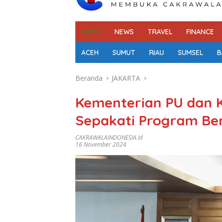
HOME
NEWS
TRAVEL
FINANCE
ACEH
SUMUT
RIAU
SUMSEL
B
Beranda
JAKARTA
Kementerian PU dan 
Sepakati Program B
CAKRAWALAINDONESIA.id
16 November 2024