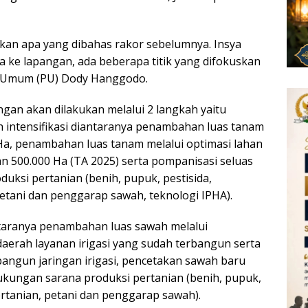
ilkan apa yang dibahas rakor sebelumnya. Insya
ja ke lapangan, ada beberapa titik yang difokuskan
an Umum (PU) Dody Hanggodo.
an akan dilakukan melalui 2 langkah yaitu
kah intensifikasi diantaranya penambahan luas tanam
3 Ha, penambahan luas tanam melalui optimasi lahan
an 500.000 Ha (TA 2025) serta pompanisasi seluas
uksi pertanian (benih, pupuk, pestisida,
petani dan penggarap sawah, teknologi IPHA).
ntaranya penambahan luas sawah melalui
daerah layanan irigasi yang sudah terbangun serta
bangun jaringan irigasi, pencetakan sawah baru
a dukungan sarana produksi pertanian (benih, pupuk,
pertanian, petani dan penggarap sawah).