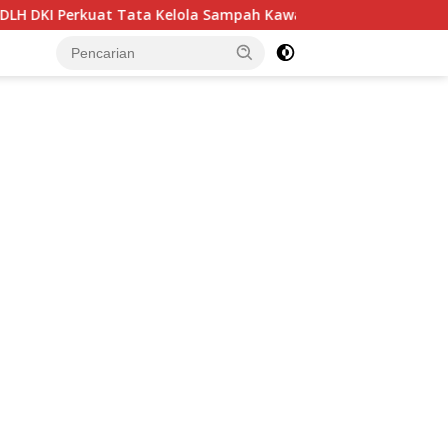
Sampah Kawasan, Pelaku Usaha Dorong Harmonisasi Kebijakan d