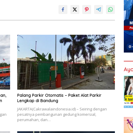
Ayo
an,
Palang Parkir Otomatis – Paket Alat Parkir
n
Lengkap di Bandung
JAKARTA(Cakrawalaindonesia.id) – Seiring dengan
ngan
pesatnya pembangunan gedung komersial,
perumahan, dan…