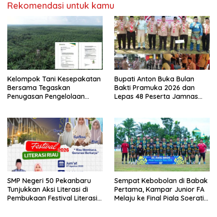
Rekomendasi untuk kamu
Kelompok Tani Kesepakatan
Bupati Anton Buka Bulan
Bersama Tegaskan
Bakti Pramuka 2026 dan
Penugasan Pengelolaan
Lepas 48 Peserta Jamnas
Lahan Eks Ationg Legal,
Kontingen Kwarcab Rohul ke
Bantah Narasi Penolakan ‎
Cibubur
SMP Negeri 50 Pekanbaru
Sempat Kebobolan di Babak
Tunjukkan Aksi Literasi di
Pertama, Kampar Junior FA
Pembukaan Festival Literasi
Melaju ke Final Piala Soeratin
Riau 2026
U-17 Zona Riau 2026