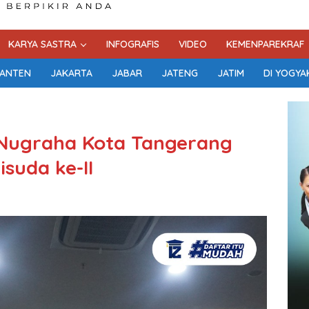
KARYA SASTRA
INFOGRAFIS
VIDEO
KEMENPAREKRAF
ANTEN
JAKARTA
JABAR
JATENG
JATIM
DI YOGYA
Nugraha Kota Tangerang
suda ke-II