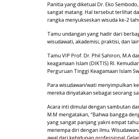
Panitia yang diketuai Dr. Eko Sembod
sangat matang. Hal tersebut terlihat 
rangka menyukseskan wisuda ke-2 tahu
Tamu undangan yang hadir dari berbaga
wisudawati, akademisi, praktisi, dan la
Tamu VIP Prof. Dr. Phil Sahiron, M.A d
keagamaan Islam (DIKTIS) RI. Kemudian i
Perguruan Tinggi Keagamaan Islam Swa
Para wisudawan/wati menyimpulkan keb
mereka dinyatakan sebagai seorang sa
Acara inti dimulai dengan sambutan da
M.M mengatakan, “Bahwa bangga denga
yang sangat panjang yakni empat tahu
menempa diri dengan ilmu. Wisudawan
awal dari kehidupan professional. Gela