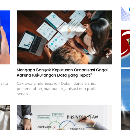
Mengapa Banyak Keputusan Organisasi Gagal
Karena Kekurangan Data yang Tepat?
s itu
Cakrawalaindonesia.id – Dalam dunia bisnis,
pemerintahan, maupun organisasi non-profit,
setiap…