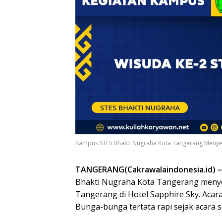
Kampus STES Bhakti Nugraha Kota Tangerang Menye
TANGERANG(Cakrawalaindonesia.id) –
Bhakti Nugraha Kota Tangerang menyel
Tangerang di Hotel Sapphire Sky. Acar
Bunga-bunga tertata rapi sejak acara s