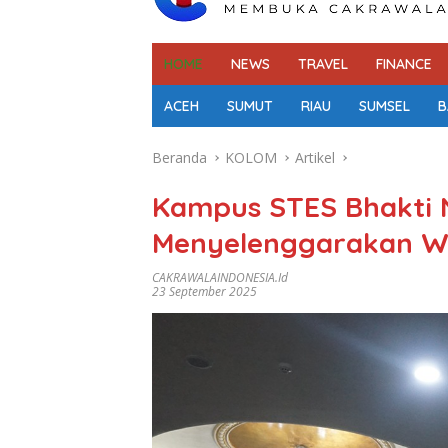
HOME
NEWS
TRAVEL
FINANCE
ACEH
SUMUT
RIAU
SUMSEL
B
Beranda
KOLOM
Artikel
Kampus STES Bhakti 
Menyelenggarakan Wi
CAKRAWALAINDONESIA.id
23 September 2025