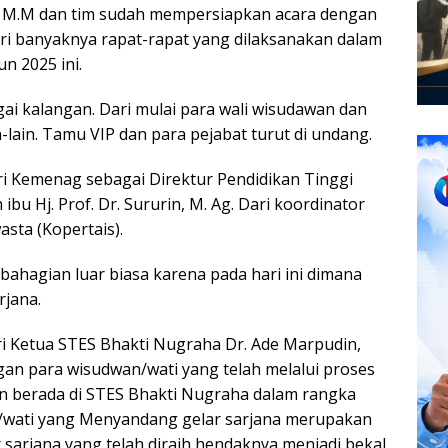
o, M.M dan tim sudah mempersiapkan acara dengan
dari banyaknya rapat-rapat yang dilaksanakan dalam
n 2025 ini.
i kalangan. Dari mulai para wali wisudawan dan
in-lain. Tamu VIP dan para pejabat turut di undang.
ari Kemenag sebagai Direktur Pendidikan Tinggi
bu Hj. Prof. Dr. Sururin, M. Ag. Dari koordinator
sta (Kopertais).
ahagian luar biasa karena pada hari ini dimana
rjana.
ri Ketua STES Bhakti Nugraha Dr. Ade Marpudin,
n para wisudwan/wati yang telah melalui proses
n berada di STES Bhakti Nugraha dalam rangka
/wati yang Menyandang gelar sarjana merupakan
r sarjana yang telah diraih hendaknya menjadi bekal