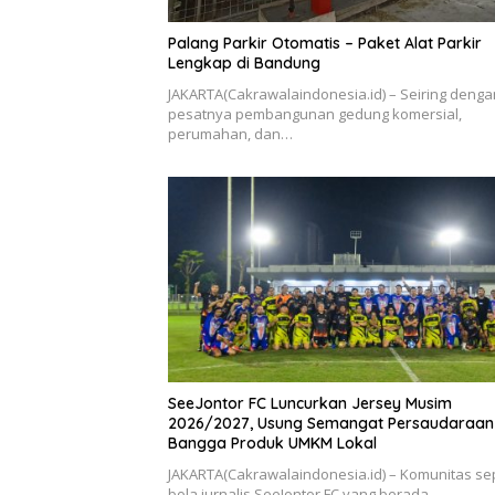
Palang Parkir Otomatis – Paket Alat Parkir
Lengkap di Bandung
JAKARTA(Cakrawalaindonesia.id) – Seiring denga
pesatnya pembangunan gedung komersial,
perumahan, dan…
SeeJontor FC Luncurkan Jersey Musim
2026/2027, Usung Semangat Persaudaraan
Bangga Produk UMKM Lokal
JAKARTA(Cakrawalaindonesia.id) – Komunitas s
bola jurnalis SeeJontor FC yang berada…