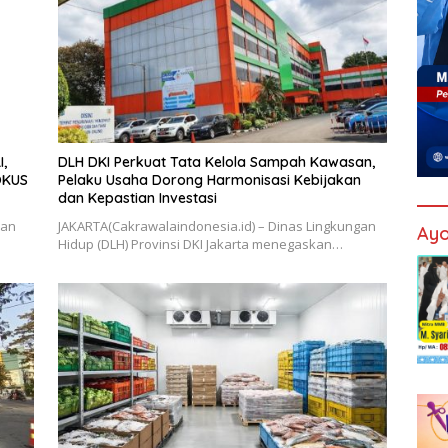
,
DLH DKI Perkuat Tata Kelola Sampah Kawasan,
OKUS
Pelaku Usaha Dorong Harmonisasi Kebijakan
dan Kepastian Investasi
ran
JAKARTA(Cakrawalaindonesia.id) – Dinas Lingkungan
Ayo
Hidup (DLH) Provinsi DKI Jakarta menegaskan…