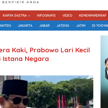
KARYA SASTRA
INFOGRAFIS
VIDEO
KEMENPAREKRAF
ANTEN
JAKARTA
JABAR
JATENG
JATIM
DI YOGYA
era Kaki, Prabowo Lari Kecil
i Istana Negara