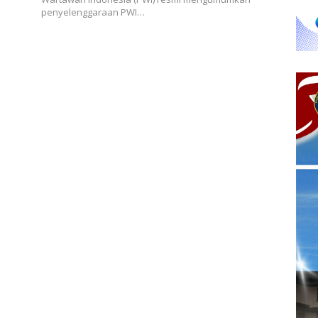
penyelenggaraan PWI…