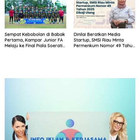
Sempat Kebobolan di Babak
Dinilai Beratkan Media
Pertama, Kampar Junior FA
Startup, SMSI Riau Minta
Melaju ke Final Piala Soeratin
Permenkum Nomor 49 Tahun
U-17 Zona Riau 2026
2025 Dikaji Ulang