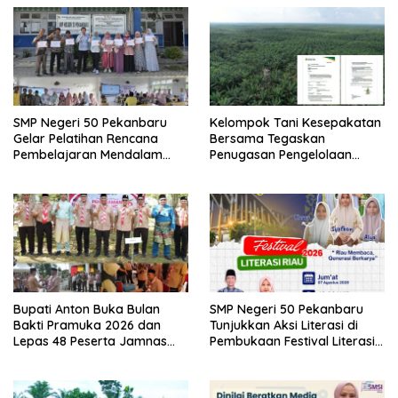
SMP Negeri 50 Pekanbaru
Kelompok Tani Kesepakatan
Gelar Pelatihan Rencana
Bersama Tegaskan
Pembelajaran Mendalam
Penugasan Pengelolaan
dan Gemini AI
Lahan Eks Ationg Legal,
Bantah Narasi Penolakan ‎
Bupati Anton Buka Bulan
SMP Negeri 50 Pekanbaru
Bakti Pramuka 2026 dan
Tunjukkan Aksi Literasi di
Lepas 48 Peserta Jamnas
Pembukaan Festival Literasi
Kontingen Kwarcab Rohul ke
Riau 2026
Cibubur