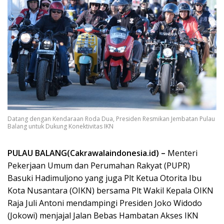
Datang dengan Kendaraan Roda Dua, Presiden Resmikan Jembatan Pulau
Balang untuk Dukung Konektivitas IKN
PULAU BALANG(Cakrawalaindonesia.id) –
Menteri
Pekerjaan Umum dan Perumahan Rakyat (PUPR)
Basuki Hadimuljono yang juga Plt Ketua Otorita Ibu
Kota Nusantara (OIKN) bersama Plt Wakil Kepala OIKN
Raja Juli Antoni mendampingi Presiden Joko Widodo
(Jokowi) menjajal Jalan Bebas Hambatan Akses IKN