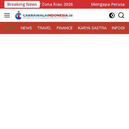
Langsung
Mengapa Perusahaan Membutuhkan Konsultan Bisnis Sebelum M
Breaking News
ke
konten
HOME
NEWS
TRAVEL
FINANCE
KARYA SASTRA
INFOGRA