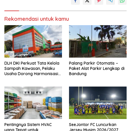
Rekomendasi untuk kamu
DLH DKI Perkuat Tata Kelola
Palang Parkir Otomatis –
Sampah Kawasan, Pelaku
Paket Alat Parkir Lengkap di
Usaha Dorong Harmonisasi
Bandung
Kebijakan dan Kepastian
Investasi
Pentingnya Sistem HVAC
SeeJontor FC Luncurkan
yang Tepat untuk
Jersey Musim 2026/2027,