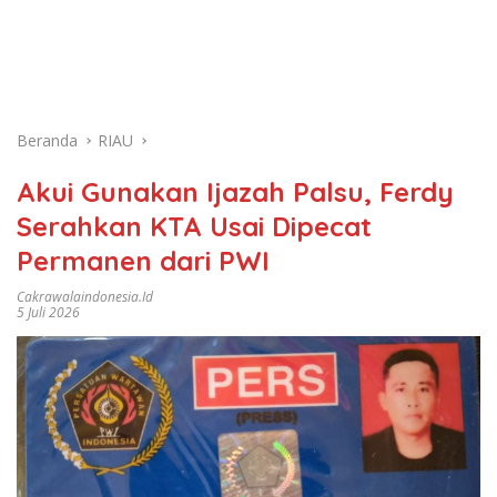
Beranda
RIAU
Akui Gunakan Ijazah Palsu, Ferdy
Serahkan KTA Usai Dipecat
Permanen dari PWI
Cakrawalaindonesia.id
5 Juli 2026