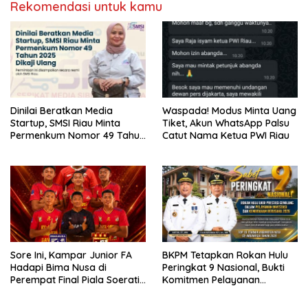
Rekomendasi untuk kamu
Dinilai Beratkan Media
Waspada! Modus Minta Uang
Startup, SMSI Riau Minta
Tiket, Akun WhatsApp Palsu
Permenkum Nomor 49 Tahun
Catut Nama Ketua PWI Riau
2025 Dikaji Ulang
Sore Ini, Kampar Junior FA
BKPM Tetapkan Rokan Hulu
Hadapi Bima Nusa di
Peringkat 9 Nasional, Bukti
Perempat Final Piala Soeratin
Komitmen Pelayanan
U-17 Zona Riau 2026
Investasi Prima