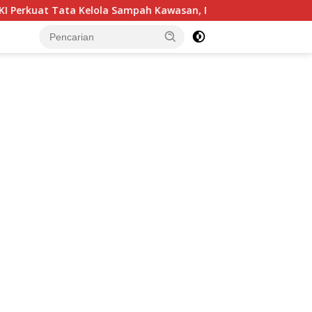
h Kawasan, Pelaku Usaha Dorong Harmonisasi Kebijakan dan Ke