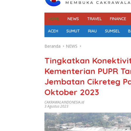
HOME
NEWS
TRAVEL
FINANCE
ACEH
SUMUT
RIAU
SUMSEL
B
Beranda
NEWS
Tingkatkan Konektivi
Kementerian PUPR T
Jembatan Cikreteg P
Oktober 2023
CAKRAWALAINDONESIA.id
3 Agustus 2023