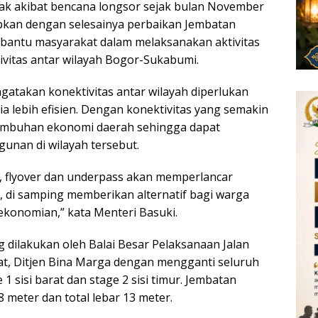
ak akibat bencana longsor sejak bulan November
apkan dengan selesainya perbaikan Jembatan
bantu masyarakat dalam melaksanakan aktivitas
ivitas antar wilayah Bogor-Sukabumi.
atakan konektivitas antar wilayah diperlukan
ia lebih efisien. Dengan konektivitas yang semakin
umbuhan ekonomi daerah sehingga dapat
nan di wilayah tersebut.
 flyover dan underpass akan memperlancar
tas, di samping memberikan alternatif bagi warga
ekonomian,” kata Menteri Basuki.
dilakukan oleh Balai Besar Pelaksanaan Jalan
at, Ditjen Bina Marga dengan mengganti seluruh
1 sisi barat dan stage 2 sisi timur. Jembatan
meter dan total lebar 13 meter.