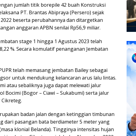
ngan jumlah titik borepile 42 buah Konstruksi
elaksana PT. Brantas Abipraya (Persero) sejak
 2022 beserta perubahannya dan ditargetkan
angan anggaran APBN senilai Rp56,9 miliar.
embatan stage 1 hingga 1 Agustus 2023 telah
 8,22 %. Secara komulatif penanganan Jembatan
 PUPR telah memasang jembatan Bailey sebagai
sor untuk mendukung kelancaran arus lalu lintas.
 atau sebaliknya juga dapat melewati jalur
Tol Bocimi (Bogor – Ciawi – Sukabumi) serta jalur
 Cikreteg.
merupakan badan jalan dengan ketinggian timbunan
ng dari pasangan bata berdiameter 5 meter yang
 (masa klonial Belanda). Tingginya intensitas hujan