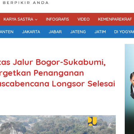
KARYA SASTRA
INFOGRAFIS
VIDEO
KEMENPAREKRAF
ANTEN
JAKARTA
JABAR
JATENG
JATIM
DI YOGYA
tas Jalur Bogor-Sukabumi,
argetkan Penanganan
ascabencana Longsor Selesai