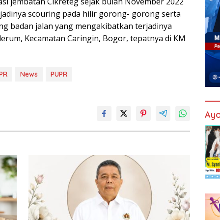
kasi jembatan Cikreteg sejak bulan November 2022
adinya scouring pada hilir gorong- gorong serta
ng badan jalan yang mengakibatkan terjadinya
iderum, Kecamatan Caringin, Bogor, tepatnya di KM
PR
News
PUPR
Ayo