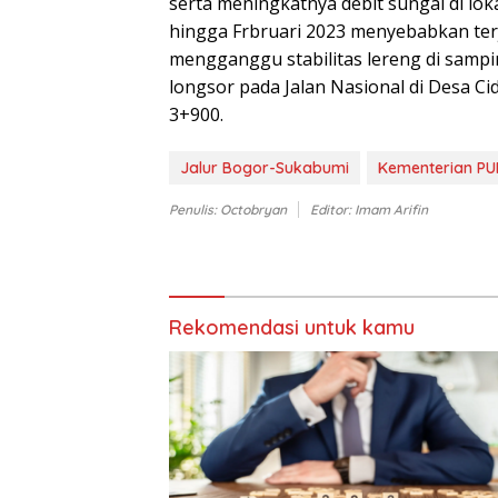
serta meningkatnya debit sungai di lo
hingga Frbruari 2023 menyebabkan terj
mengganggu stabilitas lereng di sampi
longsor pada Jalan Nasional di Desa C
3+900.
Jalur Bogor-Sukabumi
Kementerian PU
Penulis: Octobryan
Editor: Imam Arifin
Rekomendasi untuk kamu