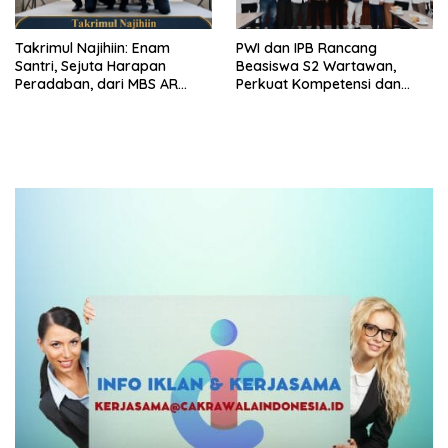
Takrimul Najihiin: Enam
PWI dan IPB Rancang
Santri, Sejuta Harapan
Beasiswa S2 Wartawan,
Peradaban, dari MBS AR
Perkuat Kompetensi dan
Fachruddin Bekasi untuk
Profesionalisme Pers
Indonesia dan Dunia