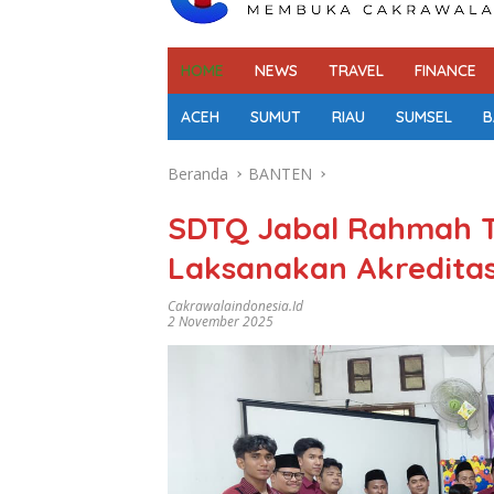
HOME
NEWS
TRAVEL
FINANCE
ACEH
SUMUT
RIAU
SUMSEL
B
Beranda
BANTEN
SDTQ Jabal Rahmah T
Laksanakan Akreditas
Cakrawalaindonesia.id
2 November 2025