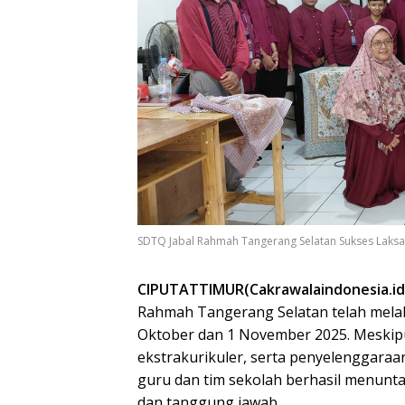
SDTQ Jabal Rahmah Tangerang Selatan Sukses Laksana
CIPUTATTIMUR(Cakrawalaindonesia.id
Rahmah Tangerang Selatan telah melak
Oktober dan 1 November 2025. Meskipu
ekstrakurikuler, serta penyelenggara
guru dan tim sekolah berhasil menun
dan tanggung jawab.