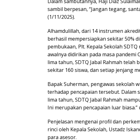
Dalam sambutannya, Haji Diaz Sulaim
sambil berpesan, “Jangan tegang, santai
(1/11/2025).
Alhamdulillah, dari 14 instrumen akred
berhasil mempersiapkan sekitar 50% di
pembukaan, Plt. Kepala Sekolah SDTQ 
awalnya didirikan pada masa pandemi C
lima tahun, SDTQ Jabal Rahmah telah
sekitar 160 siswa, dan setiap jenjang me
Bapak Suherman, pengawas sekolah wil
terhadap pencapaian tersebut. Dalam
lima tahun, SDTQ Jabal Rahmah mampu 
Ini merupakan pencapaian luar biasa.”
Penjelasan mengenai profil dan perk
rinci oleh Kepala Sekolah, Ustadz Iskan
para asesor.