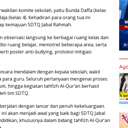
wakilan komite sekolah, yaitu Bunda Daffa (kelas
aja (kelas 4). Kehadiran para orang tua ini
p kemajuan SDTQ Jabal Rahmah.
n observasi langsung ke berbagai ruang kelas dan
disi ruang belajar, memotret beberapa area, serta
i poster anti-bullying, protokol mitigasi
Ayo
ancara mendalam dengan kepala sekolah, wakil
a para guru. Seluruh pertanyaan mengenai proses
m, hingga kegiatan tahfizh Al-Qur’an berhasil
leh tim SDTQ.
i berjalan dengan lancar dan penuh kekeluargaan.
i ini akan menjadi awal yang baik bagi SDTQ Jabal
dikan, khususnya dalam bidang tahfizh Al-Qur’an
.