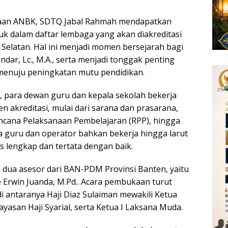
naan ANBK, SDTQ Jabal Rahmah mendapatkan
k dalam daftar lembaga yang akan diakreditasi
Selatan. Hal ini menjadi momen bersejarah bagi
ndar, Lc., M.A., serta menjadi tonggak penting
menuju peningkatan mutu pendidikan.
, para dewan guru dan kepala sekolah bekerja
 akreditasi, mulai dari sarana dan prasarana,
encana Pelaksanaan Pembelajaran (RPP), hingga
guru dan operator bahkan bekerja hingga larut
 lengkap dan tertata dengan baik.
leh dua asesor dari BAN-PDM Provinsi Banten, yaitu
e Erwin Juanda, M.Pd.. Acara pembukaan turut
di antaranya Haji Diaz Sulaiman mewakili Ketua
ayasan Haji Syarial, serta Ketua I Laksana Muda.