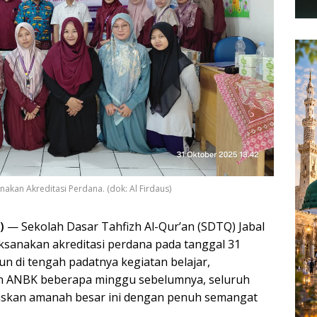
kan Akreditasi Perdana. (dok: Al Firdaus)
)
— Sekolah Dasar Tahfizh Al-Qur’an (SDTQ) Jabal
sanakan akreditasi perdana pada tanggal 31
n di tengah padatnya kegiatan belajar,
an ANBK beberapa minggu sebelumnya, seluruh
taskan amanah besar ini dengan penuh semangat