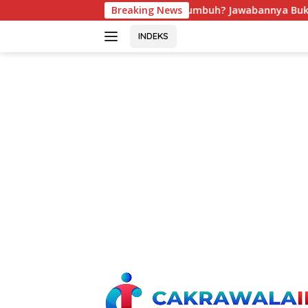
Langsung
erhenti Bertumbuh? Jawabannya Bukan Selalu Modal
Breaking News
S
ke
konten
INDEKS