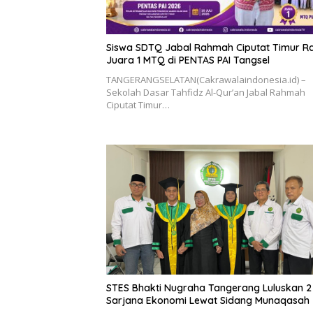
Siswa SDTQ Jabal Rahmah Ciputat Timur Ra
Juara 1 MTQ di PENTAS PAI Tangsel
TANGERANGSELATAN(Cakrawalaindonesia.id) –
Sekolah Dasar Tahfidz Al-Qur’an Jabal Rahmah
Ciputat Timur…
STES Bhakti Nugraha Tangerang Luluskan 2
Sarjana Ekonomi Lewat Sidang Munaqasah