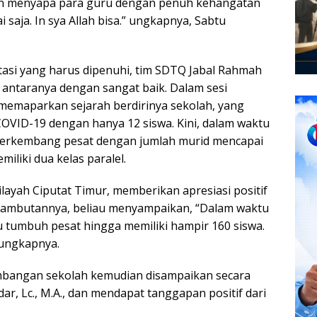
an menyapa para guru dengan penuh kehangatan
 saja. In sya Allah bisa.” ungkapnya, Sabtu
itasi yang harus dipenuhi, tim SDTQ Jabal Rahmah
 antaranya dengan sangat baik. Dalam sesi
memaparkan sejarah berdirinya sekolah, yang
OVID-19 dengan hanya 12 siswa. Kini, dalam waktu
 berkembang pesat dengan jumlah murid mencapai
miliki dua kelas paralel.
ayah Ciputat Timur, memberikan apresiasi positif
 sambutannya, beliau menyampaikan, “Dalam waktu
tumbuh pesat hingga memiliki hampir 160 siswa.
 ungkapnya.
embangan sekolah kemudian disampaikan secara
dar, Lc., M.A., dan mendapat tanggapan positif dari