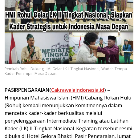
Pemkab Rohul Dukung HMI Gelar LK II Tingkat Nasional, Wadah Tempa
Kader Pemimpin Masa Depan.
PASIRPENGARAIAN(
Cakrawalaindonesia.id
)
–
Himpunan Mahasiswa Islam (HMI) Cabang Rokan Hulu
(Rohul) kembali menunjukkan komitmennya dalam
mencetak kader-kader berkualitas melalui
penyelenggaraan Intermediate Training atau Latihan
Kader (LK) II Tingkat Nasional. Kegiatan tersebut resmi
dibuka di Hotel Gelora Bhakti, Pasir Pengaraian, Jumat