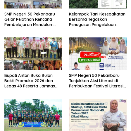
SMP Negeri 50 Pekanbaru
Kelompok Tani Kesepakatan
Gelar Pelatihan Rencana
Bersama Tegaskan
Pembelajaran Mendalam
Penugasan Pengelolaan
dan Gemini AI
Lahan Eks Ationg Legal,
Bantah Narasi Penolakan ‎
Bupati Anton Buka Bulan
SMP Negeri 50 Pekanbaru
Bakti Pramuka 2026 dan
Tunjukkan Aksi Literasi di
Lepas 48 Peserta Jamnas
Pembukaan Festival Literasi
Kontingen Kwarcab Rohul ke
Riau 2026
Cibubur