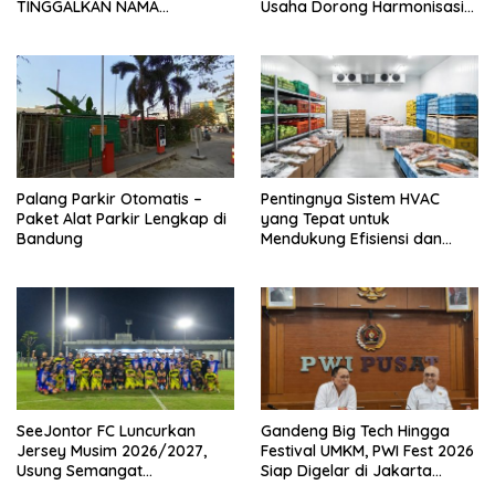
TINGGALKAN NAMA
Usaha Dorong Harmonisasi
PANGGUNG OOH DAN FOKUS
Kebijakan dan Kepastian
JADI KONTEN KREATOR DI
Investasi
JAKARTA
Palang Parkir Otomatis –
Pentingnya Sistem HVAC
Paket Alat Parkir Lengkap di
yang Tepat untuk
Bandung
Mendukung Efisiensi dan
Kualitas Udara di Industri
SeeJontor FC Luncurkan
Gandeng Big Tech Hingga
Jersey Musim 2026/2027,
Festival UMKM, PWI Fest 2026
Usung Semangat
Siap Digelar di Jakarta
Persaudaraan dan Bangga
Desember Mendatang