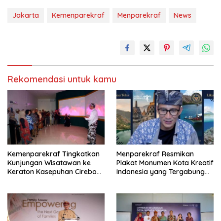
Jakarta
Kemenparekraf
Menparekraf
News
Rekomendasi untuk kamu
Kemenparekraf Tingkatkan
Menparekraf Resmikan
Kunjungan Wisatawan ke
Plakat Monumen Kota Kreatif
Keraton Kasepuhan Cirebon
Indonesia yang Tergabung
Lewat ‘Museum CAVE AI
dalam UCCN
LOTUS’