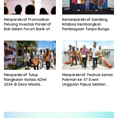
Menparekraf Promosikan
Kemenparekraf Gandeng
Peluang Investasi Parekraf
Kitabisa Kembangkan
Bali dalam Forum Bank of
Pembiayaan Tanpa Bunga
Singapura
untuk Desa Wisata
Menparekraf Tutup
Menparekraf: Festival Asmat
Rangkaian Visitasi ADWI
Pokman ke-37 Event
2024 di Desa Wisata
Unggulan Papua Selatan
Labengki Sultra
Kembali Masuk KEN 2024