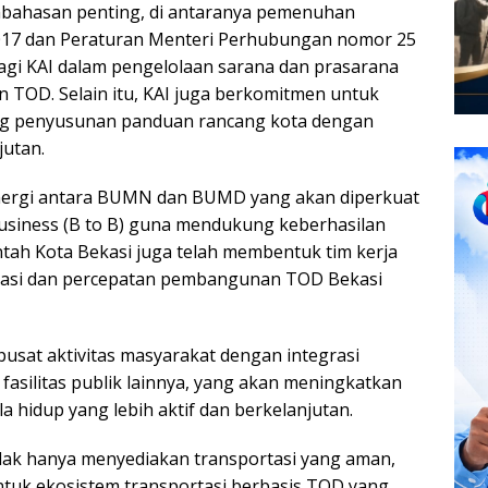
bahasan penting, di antaranya pemenuhan
017 dan Peraturan Menteri Perhubungan nomor 25
gi KAI dalam pengelolaan sarana dan prasarana
TOD. Selain itu, KAI juga berkomitmen untuk
g penyusunan panduan rancang kota dengan
jutan.
nergi antara BUMN dan BUMD yang akan diperkuat
Business (B to B) guna mendukung keberhasilan
h Kota Bekasi juga telah membentuk tim kerja
nasi dan percepatan pembangunan TOD Bekasi
usat aktivitas masyarakat dengan integrasi
 fasilitas publik lainnya, yang akan meningkatkan
a hidup yang lebih aktif dan berkelanjutan.
dak hanya menyediakan transportasi yang aman,
ntuk ekosistem transportasi berbasis TOD yang