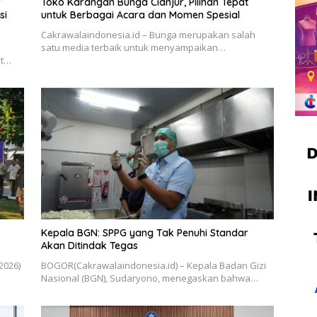
r
Toko Karangan Bunga Cianjur, Pilihan Tepat
si
untuk Berbagai Acara dan Momen Spesial
Cakrawalaindonesia.id – Bunga merupakan salah
satu media terbaik untuk menyampaikan…
nt…
Kepala BGN: SPPG yang Tak Penuhi Standar
Akan Ditindak Tegas
2026)
BOGOR(Cakrawalaindonesia.id) – Kepala Badan Gizi
Nasional (BGN), Sudaryono, menegaskan bahwa…