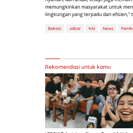
memungkinkan masyarakat untuk menikm
lingkungan yang terpadu dan efisien,” 
Bekasi
Jabar
KAI
News
Pemko
Rekomendasi untuk kamu